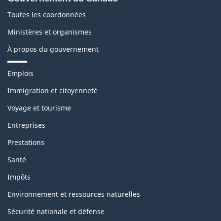
Toutes les coordonnées
Ministères et organismes
À propos du gouvernement
T
Emplois
h
è
Immigration et citoyenneté
m
Voyage et tourisme
e
s
Entreprises
e
t
Prestations
s
u
Santé
j
e
Impôts
t
s
Environnement et ressources naturelles
Sécurité nationale et défense