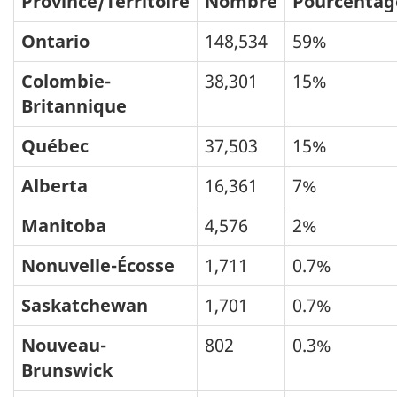
Province/Territoire
Nombre
Pourcentag
Ontario
148,534
59%
Colombie-
38,301
15%
Britannique
Québec
37,503
15%
Alberta
16,361
7%
Manitoba
4,576
2%
Nonuvelle-Écosse
1,711
0.7%
Saskatchewan
1,701
0.7%
Nouveau-
802
0.3%
Brunswick