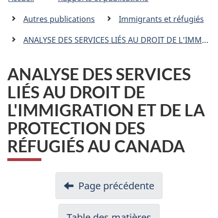
êtes
C
n
a
ici
Autres publications
Immigrants et réfugiés
n
:
a
ANALYSE DES SERVICES LIÉS AU DROIT DE L'IMMIGRATION ET DE LA PROTECTION DES RÉFUGIÉS AU CANADA
d
a
.
ANALYSE DES SERVICES
c
LIÉS AU DROIT DE
a
L'IMMIGRATION ET DE LA
PROTECTION DES
RÉFUGIÉS AU CANADA
Page précédente
Table des matières