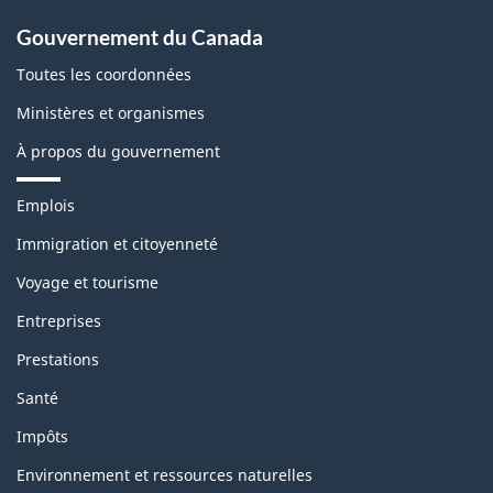
Gouvernement du Canada
Toutes les coordonnées
Ministères et organismes
À propos du gouvernement
T
Emplois
h
è
Immigration et citoyenneté
m
Voyage et tourisme
e
s
Entreprises
e
t
Prestations
s
u
Santé
j
e
Impôts
t
s
Environnement et ressources naturelles