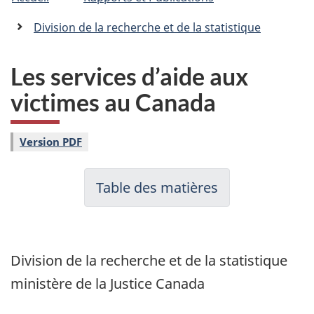
êtes
C
n
a
ici :
Division de la recherche et de la statistique
n
a
d
Les services d’aide aux
a
victimes au Canada
.
c
a
Version PDF
Table des matières
Division de la recherche et de la statistique
ministère de la Justice Canada