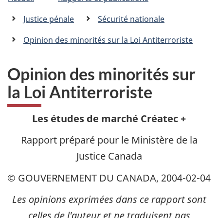
�tes
C
n
a
ici
Justice pénale
Sécurité nationale
n
:
a
Opinion des minorités sur la Loi Antiterroriste
d
a
.
Opinion des minorités sur
c
la Loi Antiterroriste
a
Les études de marché Créatec +
Rapport préparé pour le Ministère de la
Justice Canada
© GOUVERNEMENT DU CANADA, 2004-02-04
Les opinions exprimées dans ce rapport sont
celles de l'auteur et ne traduisent pas