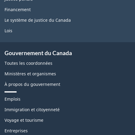
Financement
Le système de justice du Canada
Lois
Gouvernement du Canada
Toutes les coordonnées
Ministères et organismes
À propos du gouvernement
T
Emplois
h
è
Immigration et citoyenneté
m
Voyage et tourisme
e
s
Entreprises
e