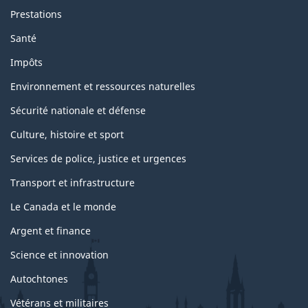
t
Prestations
s
u
Santé
j
e
Impôts
t
s
Environnement et ressources naturelles
Sécurité nationale et défense
Culture, histoire et sport
Services de police, justice et urgences
Transport et infrastructure
Le Canada et le monde
Argent et finance
Science et innovation
Autochtones
Vétérans et militaires