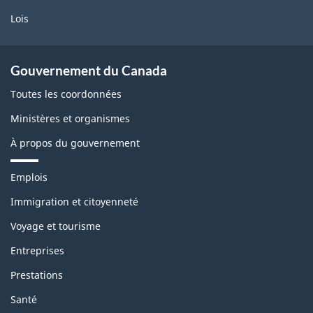
Lois
Gouvernement du Canada
Toutes les coordonnées
Ministères et organismes
À propos du gouvernement
T
Emplois
h
è
Immigration et citoyenneté
m
Voyage et tourisme
e
s
Entreprises
e
t
Prestations
s
u
Santé
j