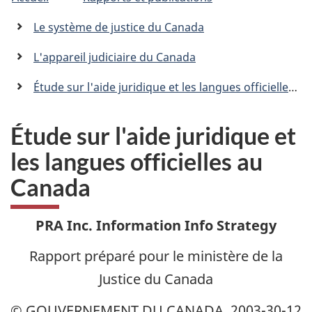
êtes
C
n
a
ici
Le système de justice du Canada
n
:
a
L'appareil judiciaire du Canada
d
a
Étude sur l'aide juridique et les langues officielles au Canada
.
c
a
Étude sur l'aide juridique et
les langues officielles au
Canada
PRA Inc. Information Info Strategy
Rapport préparé pour le ministère de la
Justice du Canada
© GOUVERNEMENT DU CANADA, 2003-30-12